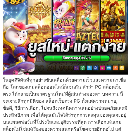
ในยุคดิจิทัลที่ทุกอย่างขับเคลื่อนด้วยความเร็วและความน่าเชื่อ
ถือ โลกของเกมสล็อตออนไลน์ก็เช่นกัน คำว่า PG สล็อตเว็บ
ตรง ได้กลายเป็นมาตรฐานใหม่ที่ผู้เล่นต่างมองหา บทความนี้
จะเจาะลึกทุกมิติของ สล็อตเว็บตรง PG ตั้งแต่ความหมาย,
ข้อดี, วิธีการเลือก, ไปจนถึงเทคนิคการเล่นอย่างปลอดภัยและมี
ประสิทธิภาพ เพื่อให้คุณมั่นใจได้ว่าทุกการลงทุนของคุณจะอยู่
บนแพลตฟอร์มที่โปร่งใสและยุติธรรมที่สุด การเลือกเล่นเกม
สล็อตไม่ใช่แค่เรื่องของความสนุกหรือโชคช่วยอีกต่อไป แต่